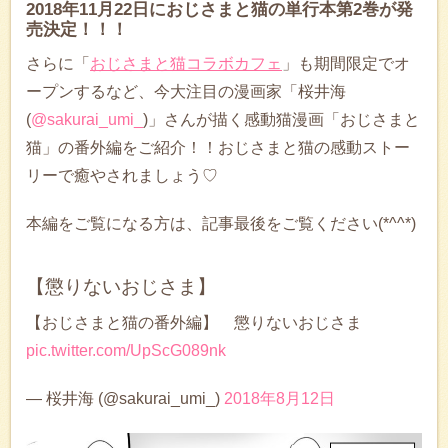
2018年11月22日におじさまと猫の単行本第2巻が発
売決定！！！
さらに「
おじさまと猫コラボカフェ
」も期間限定でオ
ープンするなど、今大注目の漫画家「桜井海
(
@sakurai_umi_
)」さんが描く感動猫漫画「おじさまと
猫」の番外編をご紹介！！おじさまと猫の感動ストー
リーで癒やされましょう♡
本編をご覧になる方は、記事最後をご覧ください(*^^*)
【懲りないおじさま】
【おじさまと猫の番外編】 懲りないおじさま
pic.twitter.com/UpScG089nk
— 桜井海 (@sakurai_umi_)
2018年8月12日