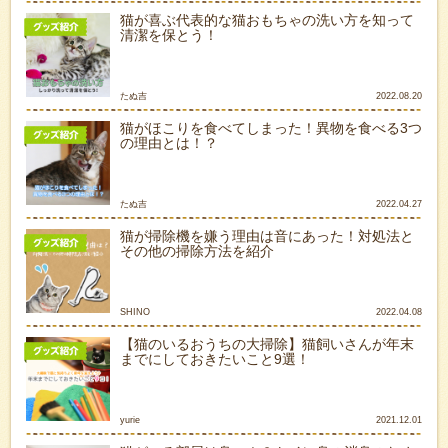
猫が喜ぶ代表的な猫おもちゃの洗い方を知って
清潔を保とう！
たぬ吉
2022.08.20
猫がほこりを食べてしまった！異物を食べる3つ
の理由とは！？
たぬ吉
2022.04.27
猫が掃除機を嫌う理由は音にあった！対処法と
その他の掃除方法を紹介
SHINO
2022.04.08
【猫のいるおうちの大掃除】猫飼いさんが年末
までにしておきたいこと9選！
yurie
2021.12.01