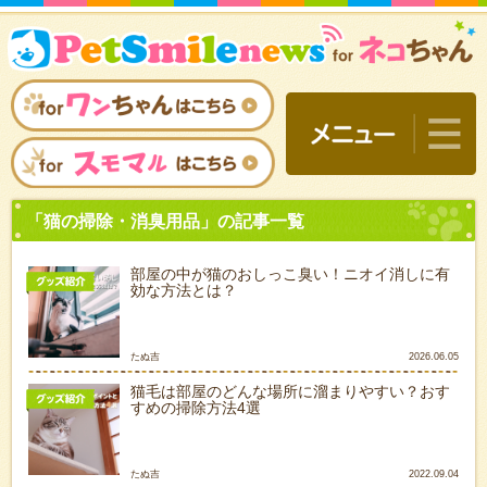
部屋の中が猫のおしっこ臭い！ニオイ消しに有
効な方法とは？
たぬ吉
2026.06.05
猫毛は部屋のどんな場所に溜まりやすい？おす
すめの掃除方法4選
「猫の掃除・消臭用品」の
たぬ吉
2022.09.04