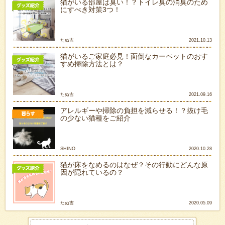
猫がいる部屋は臭い！？トイレ臭の消臭のため
にすべき対策3つ！
たぬ吉
2021.10.13
猫がいるご家庭必見！面倒なカーペットのおす
すめ掃除方法とは？
たぬ吉
2021.09.16
アレルギーや掃除の負担を減らせる！？抜け毛
の少ない猫種をご紹介
SHINO
2020.10.28
猫が床をなめるのはなぜ？その行動にどんな原
因が隠れているの？
たぬ吉
2020.05.09