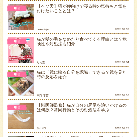
【ヘソ天】猫が仰向けで寝る時の気持ちと気を
付けたいこととは？
nekoninja
2026.02.18
猫が髪の毛をなめたり食べてくる理由とは？危
険性や対処法も紹介
たぬ吉
2026.02.04
猫は「鏡に映る自分を認識」できる？鏡を見た
時の反応を紹介
中岡 早苗
2026.01.16
【獣医師監修】猫が自分の尻尾を追いかけるの
は何故？常同行動とその対処法を学ぶ
SHINO
2026.01.15