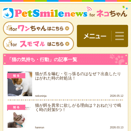
猫が爪を噛む・引っ張るのはなぜ？出血したり
はがれた時の対処法！
nekoninja
2026.05.12
猫が餌を異常に欲しがる理由は？おねだりで鳴
く時の対策5つ！
「猫の気持ち・行動」の記
harerun
2026.03.13