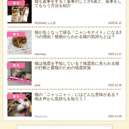
猫も返事をする！返事のしぐさ6選と、返事をし
てもらう方法を紹介
PetSmileにゃん部
2026.01.12
猫が丸くなって寝る『ニャンモナイト』になる3
つの理由！寝相からわかる猫の気持ちとは？
nekoninja
2025.12.17
猫は地震を予知している？地震前に見られる猫
の行動と愛猫のための地震対策
yurie
2025.12.16
猫の「ニャッニャッ」にはどんな意味がある？
鳴き声から気持ちを知ろう！
そらにゃん
2025.12.08