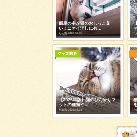
部屋の中が猫のおしっこ臭
い！ニオイ消しに有…
たぬ吉
2026.06.05
た
【2026年版】猫のひんやりマ
ットの種類や…
たぬ吉
2026.05.28
た