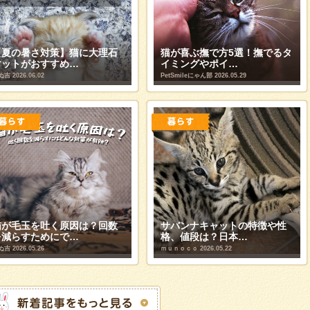
【夏の暑さ対策】猫に大理石
猫が喜ぶ撫で方5選！撫でるタ
マットがおすすめ…
イミングやポイ…
ぬ吉
2026.06.02
PetSmileにゃん部
2026.05.29
猫が毛玉を吐く原因は？回数
サバンナキャットの特徴や性
を減らすためにで…
格、値段は？日本…
ぬ吉
2026.05.26
ｍｕｎｏｃｏ
2026.05.22