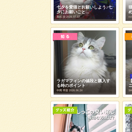
七夕を愛猫とお願いしよう♪七
夕にお願いごと…
高松 歩
2026.07.07
ne
ラガマフィンの値段と購入す
る時のポイント
中岡 早苗
2026.06.24
SH