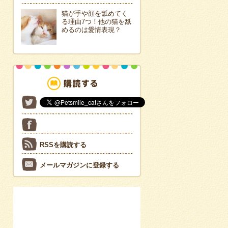
猫が手や顔を舐めてく
る理由7つ！他の猫を舐
めるのは愛情表現？
RSSを購読する
メールマガジンに登録する