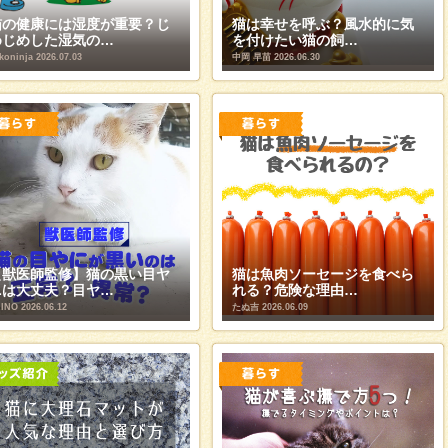
猫の健康には湿度が重要？じ
猫は幸せを呼ぶ？風水的に気
めじめした湿気の…
を付けたい猫の飼…
koninja
2026.07.03
中岡 早苗
2026.06.30
【獣医師監修】猫の黒い目ヤ
猫は魚肉ソーセージを食べら
ニは大丈夫？目ヤ…
れる？危険な理由…
INO
2026.06.12
たぬ吉
2026.06.09