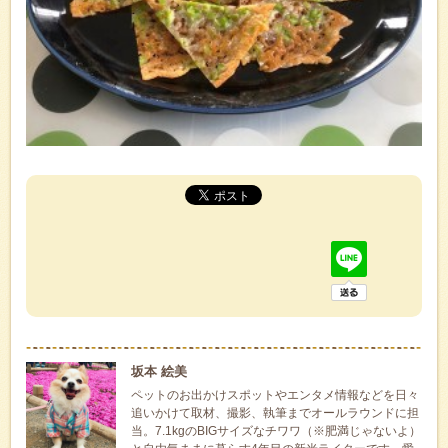
坂本 絵美
ペットのお出かけスポットやエンタメ情報などを日々
追いかけて取材、撮影、執筆までオールラウンドに担
当。7.1kgのBIGサイズなチワワ（※肥満じゃないよ）