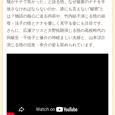
猫がナナで良かった」と語る悟。なぜ最愛のナナを手
放さなければならないのか、誰にも言えない“秘密”と
は？物語の核心に迫る内容や、竹内結子演じる悟の叔
母・法子の悟とナナを優しく見守る姿にも注目です。
さらに、広瀬アリスと大野拓朗演じる悟の高校時代の
同級生・千佳子と修介の仲睦まじい夫婦と、山本涼介
演じる悟の旧友・幸介の姿も収められています。