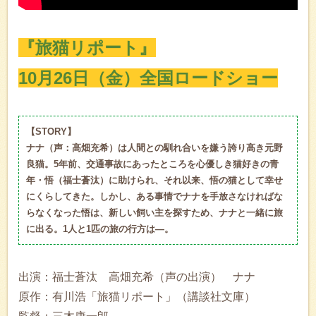
『旅猫リポート』
10月26日（金）全国ロードショー
【STORY】
ナナ（声：高畑充希）は人間との馴れ合いを嫌う誇り高き元野
良猫。5年前、交通事故にあったところを心優しき猫好きの青
年・悟（福士蒼汰）に助けられ、それ以来、悟の猫として幸せ
にくらしてきた。しかし、ある事情でナナを手放さなければな
らなくなった悟は、新しい飼い主を探すため、ナナと一緒に旅
に出る。1人と1匹の旅の行方は―。
出演：福士蒼汰 高畑充希（声の出演） ナナ
原作：有川浩「旅猫リポート」（講談社文庫）