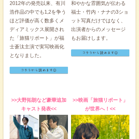
2012年の発売以来、有川
和やかな雰囲気が伝わる
浩作品の中でも1,2を争う
福士・竹内・ナナの3ショ
ほど評価が高く数多くメ
ット写真だけではなく、
ディアミックス展開され
出演者からのメッセージ
た「旅猫リポート」が福
もお届けします。
士蒼汰主演で実写映画化
となりました。
>>大野拓朗など豪華追加
>>映画「旅猫リポート」
キャスト発表<<
が世界へ！<<