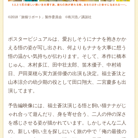
©2018「旅猫リポート」製作委員会 ©有川浩／講談社
ポスタービジュアルは、愛おしそうにナナを抱きかか
える悟の姿が写し出され、何よりもナナを大事に想う
悟の温かい気持ちが伝わります。そして、本作に橋本
じゅん、木村多江、田中壮太郎、笛木優子、中村靖
日、戸田菜穂ら実力派俳優の出演も決定。福士蒼汰と
山本涼介の幼少期の役として田口翔大、二宮慶多も出
演してます。
予告編映像には、福士蒼汰演じる悟と飼い猫ナナがじ
ゃれ合って遊んだり、身を寄せ合う、二人の仲の深さ
を感じさせる姿が描かれています。しかしそんな二人
の、新しい飼い主を探しにいく旅の中で「俺の最後の