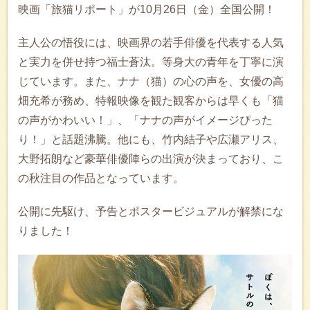
映画「旅猫リポート」が10月26日（金）全国公開！
主人公の悟役には、映画界の若手俳優を代表する人気
と実力を併せ持つ福士蒼汰。等身大の青年を丁寧に演
じています。また、ナナ（猫）の心の声を、女優の高
畑充希が務め、特報映像を観た観客からは早くも「猫
の声がかわいい！」、「ナナの声がイメージぴった
り！」と話題沸騰。他にも、竹内結子や広瀬アリス、
大野拓朗など豪華俳優陣らの出演が決まっており、こ
の秋注目の作品となっています。
公開に先駆け、予告とポスタービジュアルが解禁にな
りました！