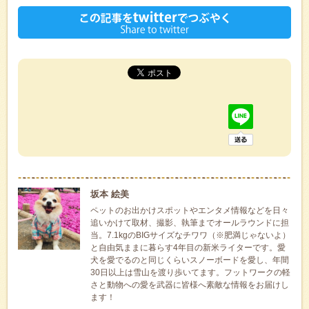
坂本 絵美
ペットのお出かけスポットやエンタメ情報などを日々
追いかけて取材、撮影、執筆までオールラウンドに担
当。7.1kgのBIGサイズなチワワ（※肥満じゃないよ）
と自由気ままに暮らす4年目の新米ライターです。愛
犬を愛でるのと同じくらいスノーボードを愛し、年間
30日以上は雪山を渡り歩いてます。フットワークの軽
さと動物への愛を武器に皆様へ素敵な情報をお届けし
ます！