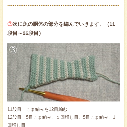
③
次に魚の胴体の部分を編んでいきます。（11
段目～26段目）
11段目 こま編みを12目編む
12段目 5目こま編み、１回増し目、5目こま編み、1
回増し目