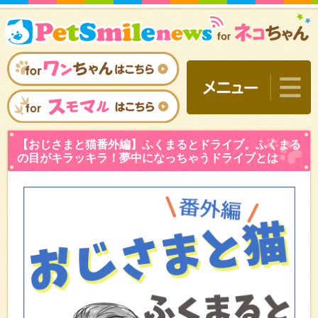
【おじさまと猫番外編】ふ
の目がキラッキラ！夢中に