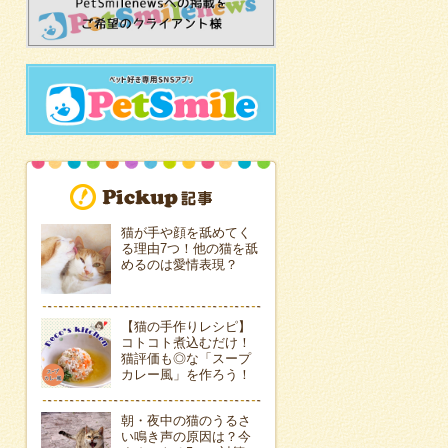
猫が手や顔を舐めてく
る理由7つ！他の猫を舐
めるのは愛情表現？
【猫の手作りレシピ】
コトコト煮込むだけ！
猫評価も◎な「スープ
カレー風」を作ろう！
朝・夜中の猫のうるさ
い鳴き声の原因は？今