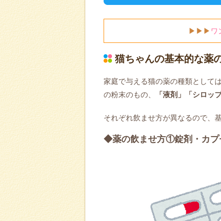
▶▶▶
ワ
猫ちゃんの基本的な薬
家庭で与える猫の薬の種類として
の粉末のもの、
「液剤」「シロッ
それぞれ飲ませ方が異なるので、
◆薬の飲ませ方①錠剤・カプ