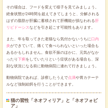
その場合は、フードを変えて様子を見てみましょう。
絶食状態が24時間を超えてきてしまうと、分解される
はずの脂肪が肝臓に蓄積されて肝機能が損なわれる
肝
リピドーシス
などを引き起こす可能性もあります。
また、年を取ってきた老猫なら気付かないうちに
口内
炎
ができていて、痛くて食べられないといった場合も
あるかもしれません。食欲不振のほかに、元気がなか
ったり
下痢
をしていたりという症状がある場合も、深
刻な状況になる前に動物病院に連れて行きましょう。
動物病院であれば、診察したうえで
点滴
や胃カテーテ
ルなど強制給餌を行うことができます。
猫の習性「ネオフィリア」と「ネオフォビ
ア」