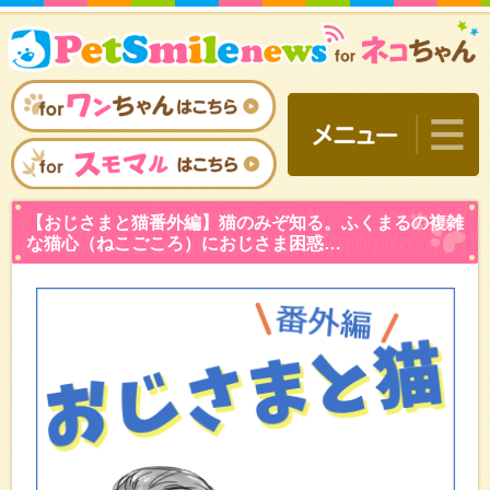
【おじさまと猫番外編】猫
な猫心（ねこごころ）にお