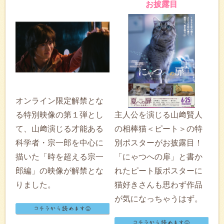
お披露目
オンライン限定解禁とな
る特別映像の第１弾とし
主人公を演じる山﨑賢人
て、山﨑演じる才能ある
の相棒猫＜ピート＞の特
科学者・宗一郎を中心に
別ポスターがお披露目！
描いた「時を超える宗一
「にゃつへの扉」と書か
郎編」の映像が解禁とな
れたピート版ポスターに
りました。
猫好きさんも思わず作品
が気になっちゃうはず。