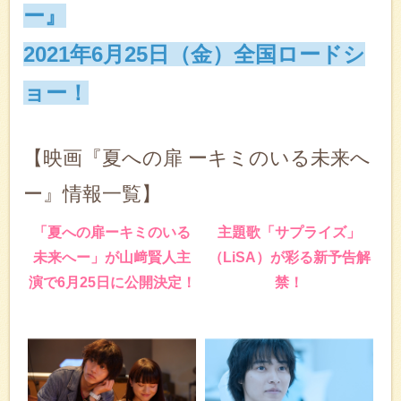
ー』
2021年6月25日（金）全国ロードシ
ョー！
【映画『夏への扉 ーキミのいる未来へ
ー』情報一覧】
「夏への扉ーキミのいる
主題歌「サプライズ」
未来へー」が山﨑賢人主
（LiSA）が彩る新予告解
演で6月25日に公開決定！
禁！