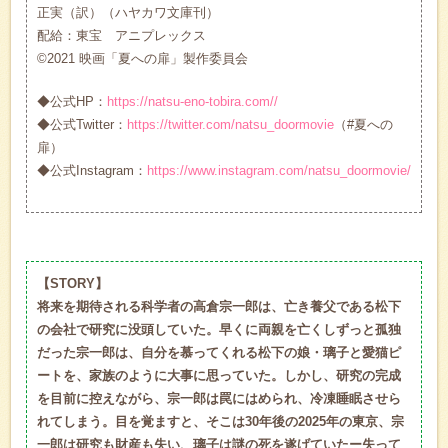
正実（訳）（ハヤカワ文庫刊）
配給：東宝 アニプレックス
©2021 映画「夏への扉」製作委員会
◆公式HP：
https://natsu-eno-tobira.com//
◆公式Twitter：
https://twitter.com/natsu_doormovie
（#夏への
扉）
◆公式Instagram：
https://www.instagram.com/natsu_doormovie/
【STORY】
将来を期待される科学者の高倉宗一郎は、亡き養父である松下
の会社で研究に没頭していた。早くに両親を亡くしずっと孤独
だった宗一郎は、自分を慕ってくれる松下の娘・璃子と愛猫ピ
ートを、家族のように大事に思っていた。しかし、研究の完成
を目前に控えながら、宗一郎は罠にはめられ、冷凍睡眠させら
れてしまう。目を覚ますと、そこは30年後の2025年の東京、宗
一郎は研究も財産も失い、璃子は謎の死を遂げていたー失って