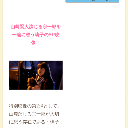
山﨑賢人演じる宗一郎を
一途に想う璃子のSP映
像！
特別映像の第2弾として、
山﨑演じる宗一郎が大切
に想う存在である・璃子