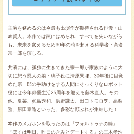
主演を務めるのは今最も出演作が期待される俳優・山
﨑賢人。本作では罠にはめられ、すべてを失いながら
も、未来を変えるため30年の時を超える科学者・高倉
宗一郎を演じる。
共演には、孤独に生きてきた宗一郎が家族のように大
切に想う恩人の娘・璃子役に清原果耶、30年後に目覚
めた宗一郎の手助けをする人間にそっくりなロボット
役には今年俳優生活25周年を迎える藤木直人。その
他、夏菜、眞島秀和、浜野謙太、田口トモロヲ、高梨
臨、原田泰造といった、多彩な顔ぶれが集結した！
本作のメガホンを取ったのは『フォルトゥナの瞳』
『ぼくは明日、昨日のきみとデートする』の三木孝浩