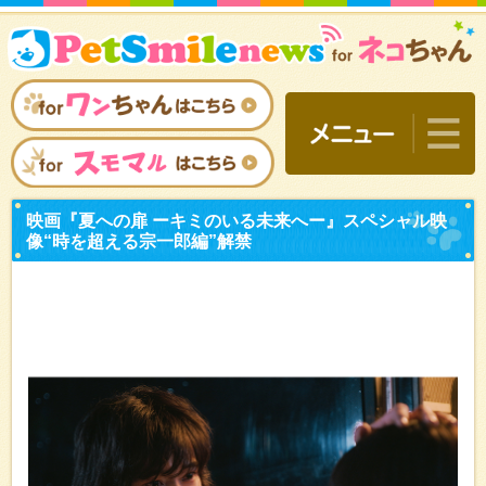
映画『夏への扉 ーキミの
像“時を超える宗一郎編”解