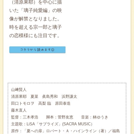
（清原果耶）を中心に描
いた「璃子純愛編」の映
像が解禁となりました。
時を超える宗一郎と璃子
の恋模様にも注目です。
山﨑賢人
清原果耶 夏菜 眞島秀和 浜野謙太
田口トモロヲ 高梨 臨 原田泰造
藤木直人
監督：三木孝浩 脚本：菅野友恵 音楽：林ゆうき
主題歌：LiSA「サプライズ」(SACRA MUSIC）
原作：「夏への扉」ロバート・Ａ・ハインライン（著）／福島