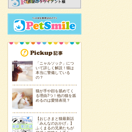
「ニャルソック」につ
いて詳しく解説！猫は
本当に警備している
の？
猫が手や顔を舐めてく
る理由7つ！他の猫を舐
めるのは愛情表現？
【おじさまと猫最新話
「みんなのおかげ」】
ふくまるの兄弟たちが