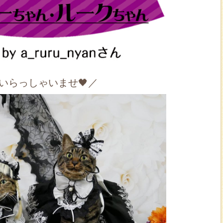
 いらっしゃいませ🖤／