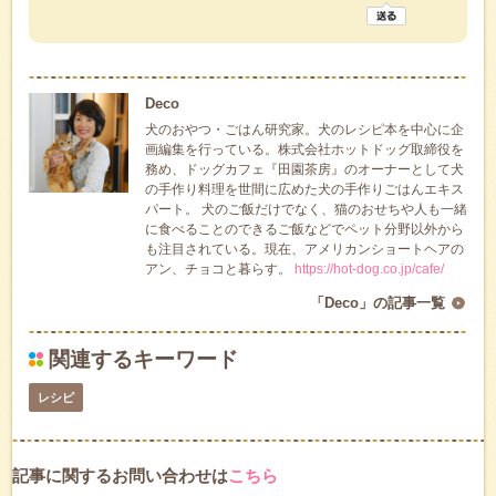
Deco
犬のおやつ・ごはん研究家。犬のレシピ本を中心に企
画編集を行っている。株式会社ホットドッグ取締役を
務め、ドッグカフェ『田園茶房』のオーナーとして犬
の手作り料理を世間に広めた犬の手作りごはんエキス
パート。 犬のご飯だけでなく、猫のおせちや人も一緒
に食べることのできるご飯などでペット分野以外から
も注目されている。現在、アメリカンショートヘアの
アン、チョコと暮らす。
https://hot-dog.co.jp/cafe/
「Deco」の記事一覧
関連するキーワード
レシピ
記事に関するお問い合わせは
こちら