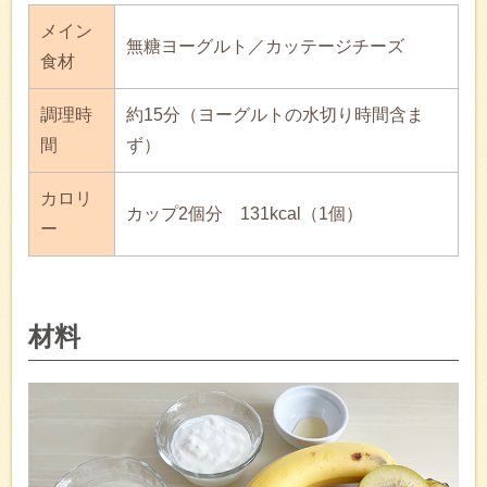
メイン
無糖ヨーグルト／カッテージチーズ
食材
調理時
約15分（ヨーグルトの水切り時間含ま
間
ず）
カロリ
カップ2個分 131kcal（1個）
ー
材料