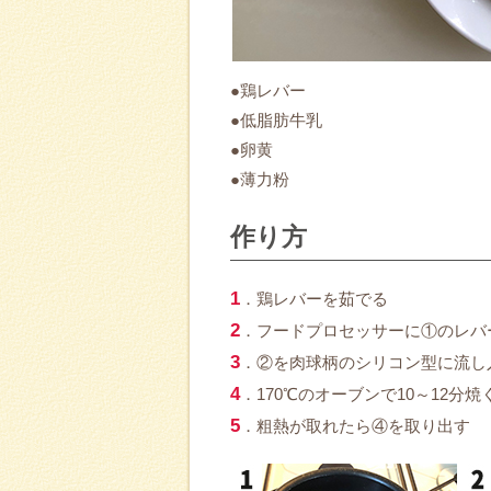
●鶏レバー
●低脂肪牛乳
●卵黄
●薄力粉
作り方
1
．鶏レバーを茹でる
2
．フードプロセッサーに①のレバ
3
．②を肉球柄のシリコン型に流し
4
．170℃のオーブンで10～12分焼
5
．粗熱が取れたら④を取り出す