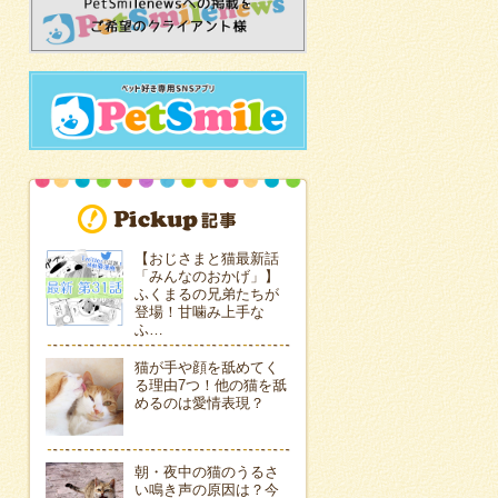
【おじさまと猫最新話
「みんなのおかげ」】
ふくまるの兄弟たちが
登場！甘噛み上手な
ふ…
猫が手や顔を舐めてく
る理由7つ！他の猫を舐
めるのは愛情表現？
朝・夜中の猫のうるさ
い鳴き声の原因は？今