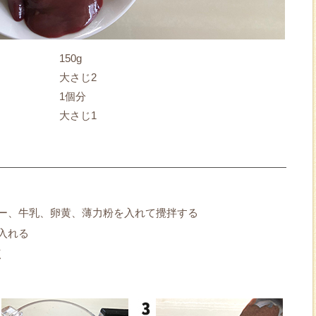
150g
大さじ2
1個分
大さじ1
ー、牛乳、卵黄、薄力粉を入れて攪拌する
入れる
く