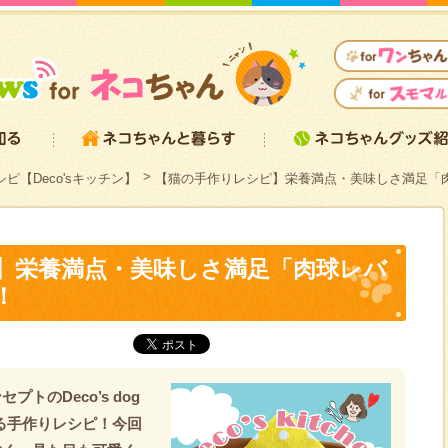
ピ【Deco'sキッチン】
【猫の手作りレシピ】栄養満点・美味しさ満足「
】栄養満点・美味しさ満足「肉球レバ
！
トのDeco’s dog
える手作りレシピ！今回