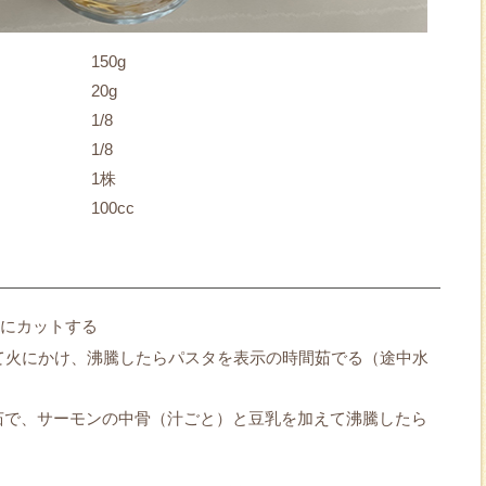
150g
20g
1/8
1/8
1株
100cc
度にカットする
れて火にかけ、沸騰したらパスタを表示の時間茹でる（途中水
）
茹で、サーモンの中骨（汁ごと）と豆乳を加えて沸騰したら