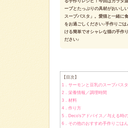
る手作りレシピ！今回はカラダ
ープとたっぷりの具材がおいし
スープパスタ」。愛猫と一緒に
をお過ごしください♪手作りごは
ける簡単でオシャレな猫の手作
ださい♪
【目次】
1．サーモンと豆乳のスープパス
2．栄養情報／調理時間
3．材料
4．作り方
5．Deco’sアドバイス／与える時
6．その他のおすすめ手作りごは