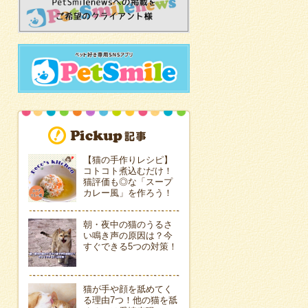
【猫の手作りレシピ】
コトコト煮込むだけ！
猫評価も◎な「スープ
カレー風」を作ろう！
朝・夜中の猫のうるさ
い鳴き声の原因は？今
すぐできる5つの対策！
猫が手や顔を舐めてく
る理由7つ！他の猫を舐