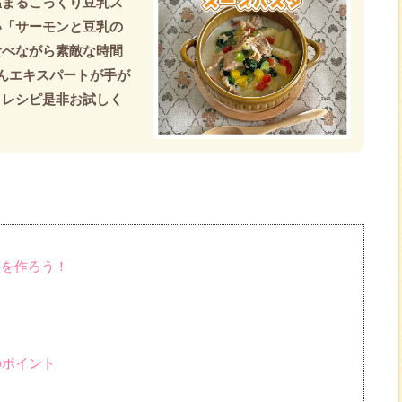
温まるこっくり豆乳ス
い「サーモンと豆乳の
食べながら素敵な時間
んエキスパートが手が
りレシピ是非お試しく
タを作ろう！
のポイント
ん