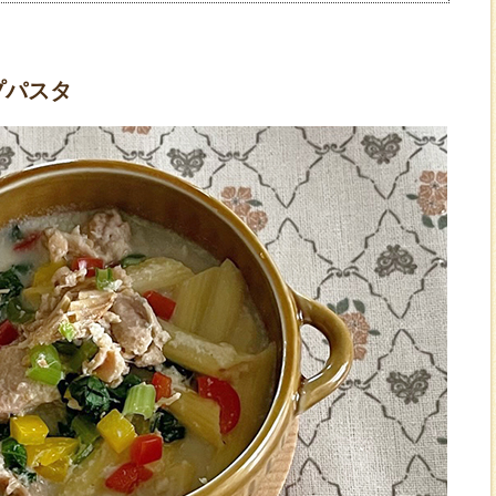
】
プパスタ