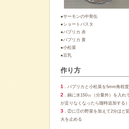
●サーモンの中骨缶
●ショートパスタ
●パプリカ 赤
●パプリカ 黄
●小松菜
●豆乳
作り方
1
．パプリカと小松菜を5mm角程
2
．鍋に水150㏄（分量外）を入
が足りなくなったら随時追加する
3
．②に①の野菜を加えて2分ほど
火を止める