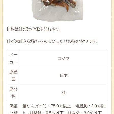
原料は鮭だけの無添加おやつ。
鮭が大好きな猫ちゃんにぴったりの猫おやつです。
メー
コジマ
カー
原産
日本
国
原材
鮭
料
保証
粗たんぱく質：75.0％以上、粗脂肪：8.0％以
分析
上、粗繊維：0.5％以下、粗灰分：3.0％以下、