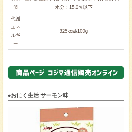
値
水分：15.0％以下
代謝
エネ
325kcal/100g
ルギ
ー
●おにく生活 サーモン味