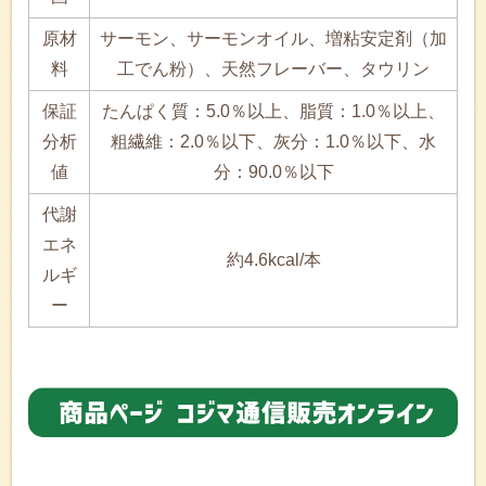
原材
サーモン、サーモンオイル、増粘安定剤（加
料
工でん粉）、天然フレーバー、タウリン
保証
たんぱく質：5.0％以上、脂質：1.0％以上、
分析
粗繊維：2.0％以下、灰分：1.0％以下、水
値
分：90.0％以下
代謝
エネ
約4.6kcal/本
ルギ
ー