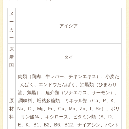
メ
ー
アイシア
カ
ー
原
産
タイ
国
肉類（鶏肉、牛レバー、チキンエキス）、小麦た
んぱく、エンドウたんぱく、油脂類（ひまわり
油、鶏脂）、魚介類（ツナエキス、サーモン）、
原
調味料、増粘多糖類、ミネラル類（Ca、P、K、
材
Na、Cl、Mg、Fe、Cu、Mn、Zn、I、Se）、ポリ
料
リン酸Na、キシロース、ビタミン類（A、D、
E、K、B1、B2、B6、B12、ナイアシン、パント