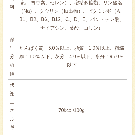
鉛、ヨウ素、セレン）、増粘多糖類、リン酸塩
料
（Na）、タウリン（抽出物）、ビタミン類（A、
B1、B2、B6、B12、C、D、E、パントテン酸、
ナイアシン、葉酸、コリン）
保
証
たんぱく質：5.0％以上、脂質：1.0％以上、粗繊
分
維：1.0％以下、灰分：4.0％以下、水分：95.0％
析
以下
値
代
謝
エ
ネ
70kcal/100g
ル
ギ