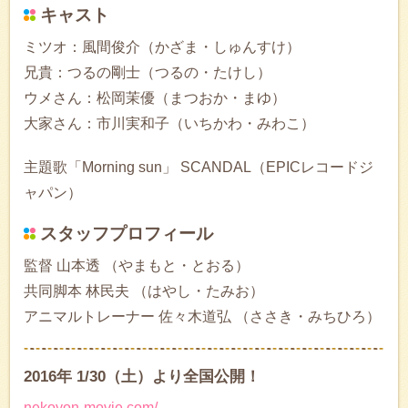
キャスト
ミツオ：風間俊介（かざま・しゅんすけ）
兄貴：つるの剛士（つるの・たけし）
ウメさん：松岡茉優（まつおか・まゆ）
大家さん：市川実和子（いちかわ・みわこ）
主題歌「Morning sun」 SCANDAL（EPICレコードジ
ャパン）
スタッフプロフィール
監督 山本透 （やまもと・とおる）
共同脚本 林民夫 （はやし・たみお）
アニマルトレーナー 佐々木道弘 （ささき・みちひろ）
2016年 1/30（土）より全国公開！
nekoyon-movie.com/