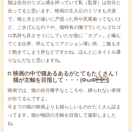
猫は自分のリズム感を持っていて私（監督）は自分と
合ってると思います。映画の主人公のミツオも犬派
で、猫と犬との違いに戸惑った所や尻尾振ってないけ
ど、ごきげんなの？や、猫特有の撫でていたらゴロゴ
ロ気持ち良さそうにしていたが急に「カブッ」と噛ん
でくる仕草、呼んでもリアクション薄い所、ご飯もす
ぐ飽きてしまう所などですかね。ほんとにタイトル通
りなんだなと思いますね。
映画の中で猫あるあるがとてもたくさん！
猫が主軸を目指して・・・(ΦωΦ)
映画では、猫の自分勝手なところや、縛られない表情
が出てるんですよ。
今までの猫の映画よりも猫らしいものがたくさん詰ま
ってます。猫が物語の主軸を目指して撮影しました
ね。