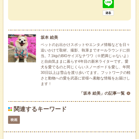
坂本 絵美
ペットのお出かけスポットやエンタメ情報などを日々
追いかけて取材、撮影、執筆までオールラウンドに担
当。7.1kgのBIGサイズなチワワ（※肥満じゃないよ）
と自由気ままに暮らす4年目の新米ライターです。愛
犬を愛でるのと同じくらいスノーボードを愛し、年間
30日以上は雪山を渡り歩いてます。フットワークの軽
さと動物への愛を武器に皆様へ素敵な情報をお届けし
ます！
「坂本 絵美」の記事一覧
関連するキーワード
映画