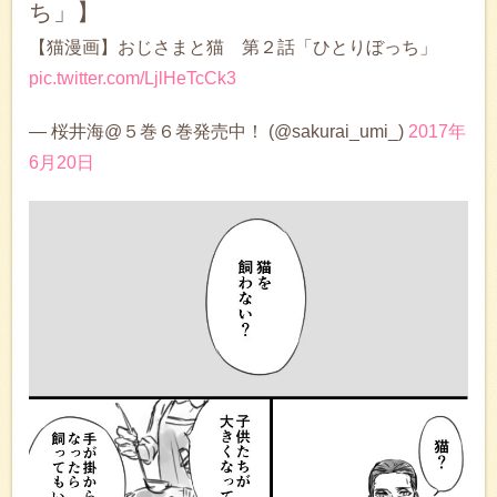
ち」】
【猫漫画】おじさまと猫 第２話「ひとりぼっち」
pic.twitter.com/LjlHeTcCk3
— 桜井海@５巻６巻発売中！ (@sakurai_umi_)
2017年
6月20日