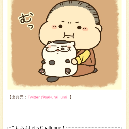
【出典元：
Twitter @sakurai_umi_
】
こちらもLet’s Challenge！