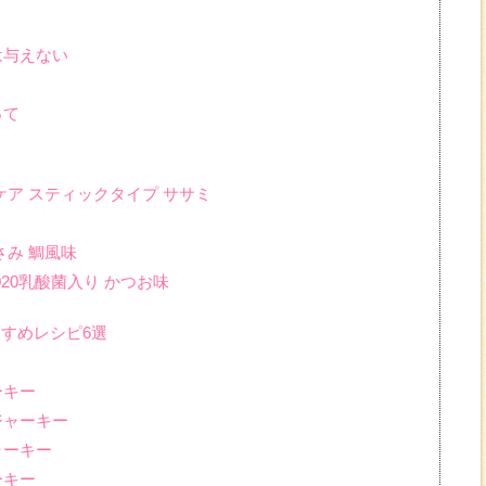
は与えない
って
ルケア スティックタイプ ササミ
さみ 鯛風味
8020乳酸菌入り かつお味
すすめレシピ6選
ーキー
ジャーキー
ャーキー
ーキー