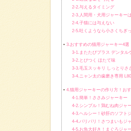
2-2.与えるタイミング
2-3.人間用・犬用ジャーキー
2-4.子猫には与えない
2-5.吐くようなら小さくちぎ
3.おすすめの猫用ジャーキー4選
3-1.またたびプラス デンタ
3-2.とびつく ほたて味
3-3.毛玉スッキリ しっとりさ
3-4.ニャン太の歯磨き専用 L
4.猫用ジャーキーの作り方！お
4-1.簡単！ささみジャーキー
4-2.シンプル！鶏むね肉ジャ
4-3.ヘルシー！砂肝のソフト
4-4.パリパリ！さつまいもジ
4-5.お魚大好き！まぐろジャ