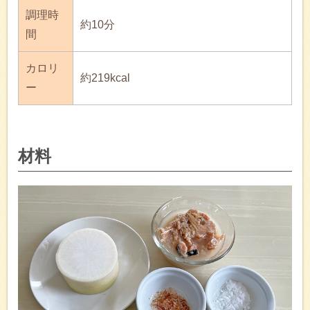
調理時
約10分
間
カロリ
約219kcal
ー
材料