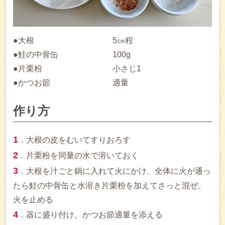
●大根
5㎝程
●鮭の中骨缶
100g
●片栗粉
小さじ1
●かつお節
適量
作り方
1
．大根の皮をむいてすりおろす
2
．片栗粉を同量の水で溶いておく
3
．大根を汁ごと鍋に入れて火にかけ、全体に火が通っ
たら鮭の中骨缶と水溶き片栗粉を加えてさっと混ぜ、
火を止める
4
．器に盛り付け、かつお節適量を添える