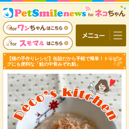
【猫の手作りレシピ】缶詰
グにも便利な「鮭の中骨み