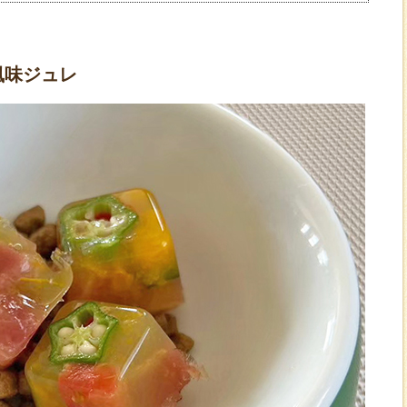
】
風味ジュレ