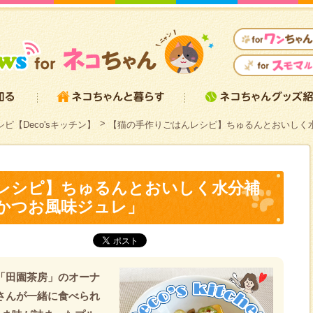
ピ【Deco'sキッチン】
【猫の手作りごはんレシピ】ちゅるんとおいしく
レシピ】ちゅるんとおいしく水分補
かつお風味ジュレ」
afe「田園茶房」のオーナ
主さんが一緒に食べられ