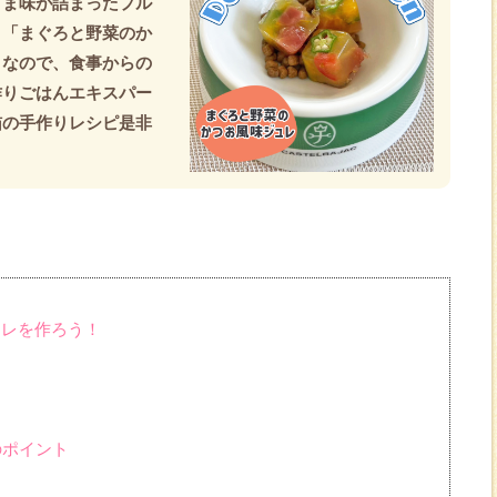
うま味が詰まったプル
！「まぐろと野菜のか
りなので、食事からの
作りごはんエキスパー
猫の手作りレシピ是非
ュレを作ろう！
のポイント
ん