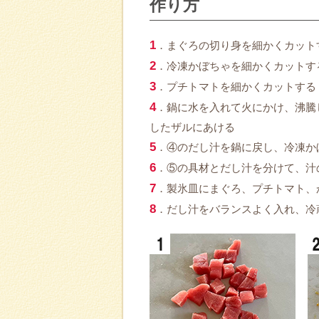
作り方
1
．まぐろの切り身を細かくカット
2
．冷凍かぼちゃを細かくカットす
3
．プチトマトを細かくカットする
4
．鍋に水を入れて火にかけ、沸騰
したザルにあける
5
．④のだし汁を鍋に戻し、冷凍か
6
．⑤の具材とだし汁を分けて、汁
7
．製氷皿にまぐろ、プチトマト、
8
．だし汁をバランスよく入れ、冷