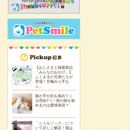
【おじさまと猫最新話
「みんなのおかげ」】
ふくまるの兄弟たちが
登場！甘噛み上手な
ふ…
猫が手や顔を舐めてく
る理由7つ！他の猫を舐
めるのは愛情表現？
「ニャルソック」につ
いて詳しく解説！猫は