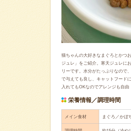
猫ちゃんの大好きなまぐろとかつ
ジュレ」をご紹介。寒天ジュレに
リーです。水分がたっぷりなので
で与えても良し、キャットフード
入れてもOKなのでアレンジも自由
栄養情報／調理時間
メイン食材
まぐろ／かぼ
調理時間
約15分（冷