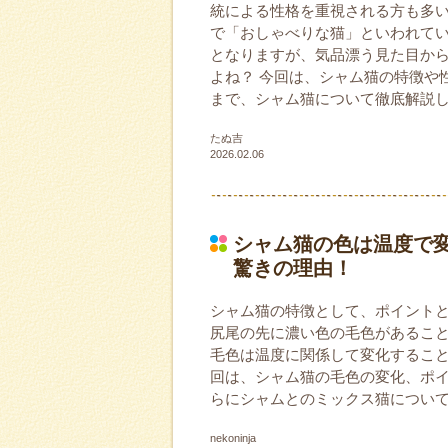
統による性格を重視される方も多い
で「おしゃべりな猫」といわれて
となりますが、気品漂う見た目か
よね？ 今回は、シャム猫の特徴や
まで、シャム猫について徹底解説
たぬ吉
2026.02.06
シャム猫の色は温度で
驚きの理由！
シャム猫の特徴として、ポイント
尻尾の先に濃い色の毛色があるこ
毛色は温度に関係して変化すること
回は、シャム猫の毛色の変化、ポ
らにシャムとのミックス猫につい
nekoninja