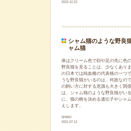
2023.12.22
シャム猫のような野良
ャム猫
体はクリーム色で顔や足の先に色
野良猫を見ることは、少なくあり
の日本では純血種の代表格の一つ
うな野良猫がいるのは、何故なの
の飼い方に対する意識も大きく関
は、シャム猫のような野良猫がい
に、猫の柄を決める遺伝子やシャ
えします。
SHINO
2021.07.12