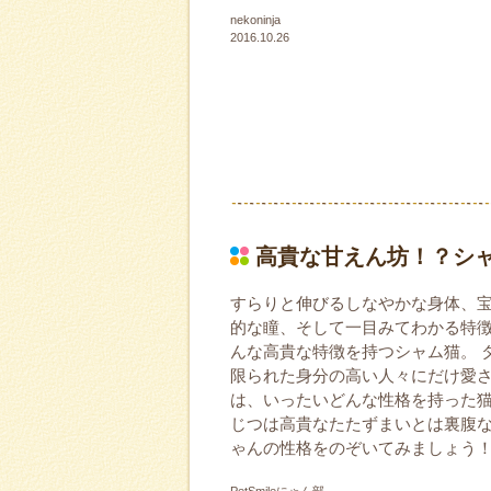
nekoninja
2016.10.26
高貴な甘えん坊！？シ
すらりと伸びるしなやかな身体、
的な瞳、そして一目みてわかる特
んな高貴な特徴を持つシャム猫。 
限られた身分の高い人々にだけ愛
は、いったいどんな性格を持った
じつは高貴なたたずまいとは裏腹
ゃんの性格をのぞいてみましょう