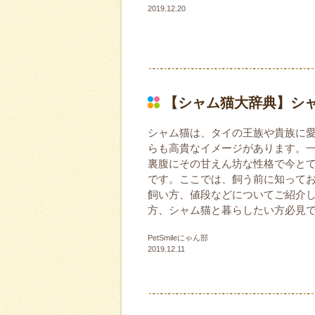
2019.12.20
【シャム猫大辞典】シャ
シャム猫は、タイの王族や貴族に
らも高貴なイメージがあります。
裏腹にその甘えん坊な性格で今と
です。ここでは、飼う前に知って
飼い方、値段などについてご紹介
方、シャム猫と暮らしたい方必見
PetSmileにゃん部
2019.12.11