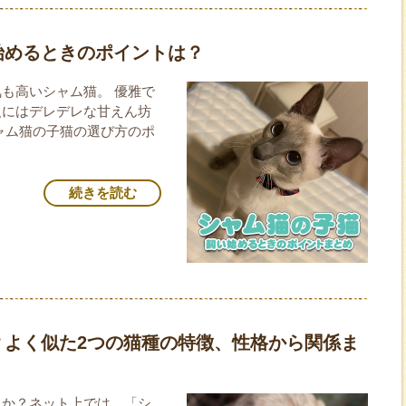
始めるときのポイントは？
も高いシャム猫。 優雅で
人にはデレデレな甘えん坊
ャム猫の子猫の選び方のポ
続きを読む
？よく似た2つの猫種の特徴、性格から関係ま
うか？ネット上では、「シ