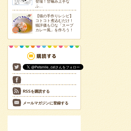
登場！甘噛み上手な
ふ…
【猫の手作りレシピ】
コトコト煮込むだけ！
猫評価も◎な「スープ
カレー風」を作ろう！
RSSを購読する
メールマガジンに登録する