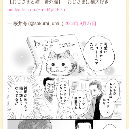
【おじさまと猫 番外編】 おじさまは猫大好き
pic.twitter.com/EmId4pDE7u
— 桜井海 (@sakurai_umi_)
2018年9月27日