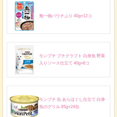
無一物パウチぶり 40g×12コ
モンプチ プチクラフト 白身魚 野菜
入りソース仕立て 40g×6コ
モンプチ 缶 あらほぐし仕立て 白身
魚のグリル 85g×24缶