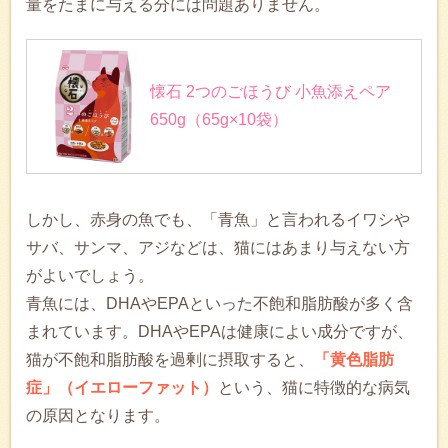
量をたまに与える分には問題ありません。
懐石 2つのごほうび 小魚添えペア
650g（65g×10袋）
しかし、赤身の魚でも、「青魚」と言われるイワシや
サバ、サンマ、アジなどは、猫にはあまり与えない方
がよいでしょう。
青魚には、DHAやEPAといった不飽和脂肪酸が多く含
まれています。DHAやEPAは健康によい成分ですが、
猫が不飽和脂肪酸を過剰に摂取すると、
「黄色脂肪
症」（イエローファット）
という、猫に特徴的な病気
の原因となります。