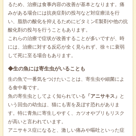
るため、治療は食事内容の改善が基本となります。痛
みがある場合には抗炎症剤の投与など対症療法を行
い、脂肪の酸化を抑えるためにビタミンE製剤や他の抗
酸化剤の投与を行うこともあります。
これらの治療で症状が改善することが多いですが、時
には、治療に対する反応が全く見られず、徐々に衰弱
して死に至る場合もあります。
◆生の魚には寄生虫がいることも
生の魚で一番気をつけたいことは、寄生虫や細菌によ
る食中毒です。
魚の寄生虫としてよく知られている
「アニサキス」
と
いう回虫の幼虫は、猫にも害を及ぼす恐れがありま
す。特に青魚に寄生しやすく、カツオやブリもリスク
が高いと言われています。
アニサキス症になると、激しい痛みや嘔吐といった症