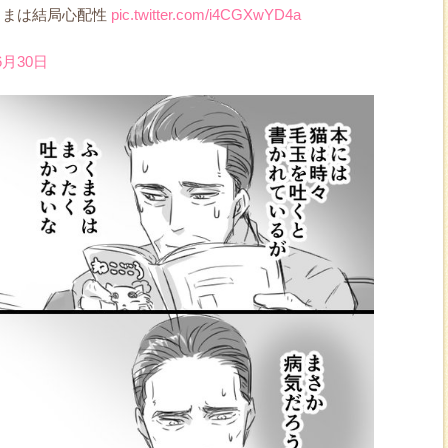
さまは結局心配性
pic.twitter.com/i4CGXwYD4a
6月30日