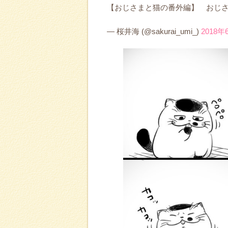
【おじさまと猫の番外編】 おじ
— 桜井海 (@sakurai_umi_)
2018年