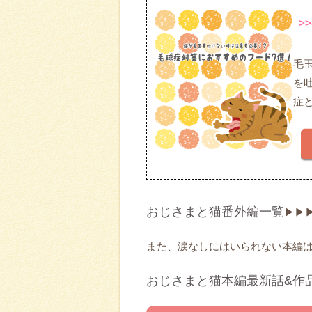
>
毛
を
症
おじさまと猫番外編一覧
▶▶
また、涙なしにはいられない本編
おじさまと猫本編最新話&作