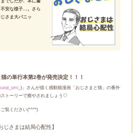
さまでしたが、本に書
り不安な様子…。さら
おじさま大パニッ
まと猫の単行本第2巻が発売決定！！！
urai_umi_
)」さんが描く感動猫漫画「おじさまと猫」の番外
動ストーリーで癒やされましょう♡
ください(*^^*)
おじさまは結局心配性】