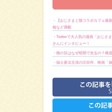
・【おじさまと猫コラボカフェ最
報など満載
・Twitterで大人気の漫画「お
さんにインタビュー！
・猫の目はなぜ暗闇で光るの？構
・福士蒼汰主演の注目作、映画「旅猫