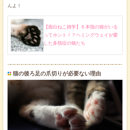
んよ！
【面白ねこ雑学】６本指の猫がいる
ってホント！？ヘミングウェイが愛
した多指症の猫たち
猫の後ろ足の爪切りが必要ない理由