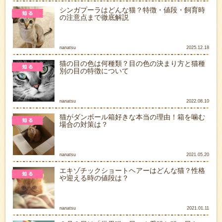
シンガプーラはどんな猫？特徴・値段・飼育時
の注意点まで徹底解説
nanatsu
2025.12.18
猫の目の色は何種類？目の色の決まり方と猫種
別の目の特徴について
nanatsu
2022.08.10
猫がダンボール箱好きな本当の理由！箱を噛む
場合の対策は？
nanatsu
2021.05.20
エキゾチックショートヘアーはどんな猫？性格
や迎える時の値段は？
nanatsu
2021.01.11