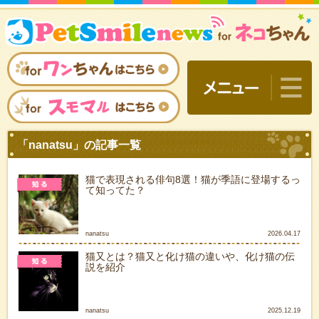
猫で表現される俳句8選！猫が季語に登場するっ
て知ってた？
nanatsu
2026.04.17
猫又とは？猫又と化け猫の違いや、化け猫の伝
説を紹介
「nanatsu」の記事一覧
nanatsu
2025.12.19