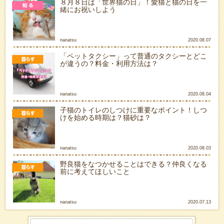
８月８日は「世界猫の日」！愛猫と猫の日を一
緒にお祝いしよう
nanatsu
2020.08.07
「ペットタクシー」って普通のタクシーとどこ
が違うの？料金・利用方法は？
nanatsu
2020.08.04
子猫のトイレのしつけに重要なポイント！しつ
けを始める時期は？猫砂は？
nanatsu
2020.08.03
野良猫をなつかせることはできる？仲良くなる
前に考えてほしいこと
nanatsu
2020.07.13