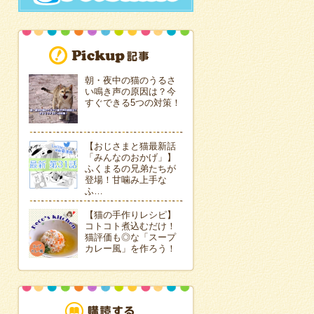
朝・夜中の猫のうるさ
い鳴き声の原因は？今
すぐできる5つの対策！
【おじさまと猫最新話
「みんなのおかげ」】
ふくまるの兄弟たちが
登場！甘噛み上手な
ふ…
【猫の手作りレシピ】
コトコト煮込むだけ！
猫評価も◎な「スープ
カレー風」を作ろう！