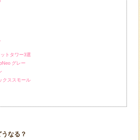
る
ャットタワー3選
pNeo グレー
ン
 ボックススモール
どうなる？