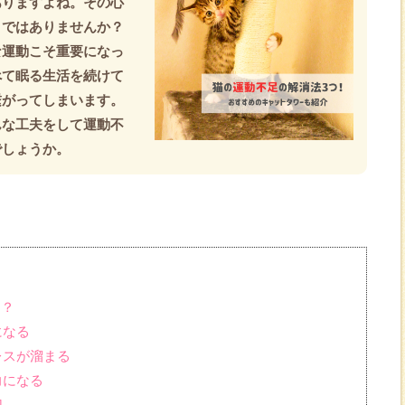
ありますよね。その心
」ではありませんか？
な運動こそ重要になっ
べて眠る生活を続けて
繋がってしまいます。
んな工夫をして運動不
でしょうか。
る？
になる
レスが溜まる
力になる
切