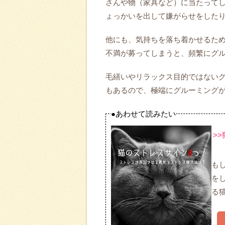
さんや物（家具など）に当たって
ょっかいを出して嫌がらせをした
他にも、気持ちを落ち着かせるた
不満が募ってしまうと、頻繁にグ
毛繕いやリラックス目的ではない
もあるので、極端にグルーミング
●あわせて読みたい
>
も
を
る