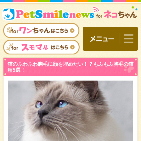
猫のふわふわ胸毛に顔を埋
種5選！