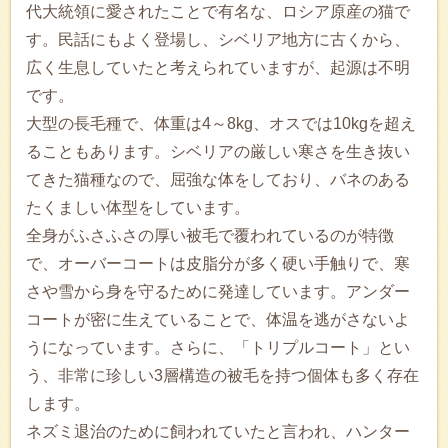
代大統領に愛されたことで有名な、ロシア原産の猫で
す。民話にもよく登場し、シベリア地方に古くから、
広く生息していたと考えられていますが、起源は不明
です。
大型の長毛種で、体重は4～8kg、オスでは10kgを超え
ることもあります。シベリアの厳しい寒さを生き抜い
てきた猫種なので、屈強な体をしており、バネのある
たくましい体型をしています。
全身がふさふさの厚い被毛で覆われているのが特徴
で、オーバーコートは皮脂分が多く硬い手触りで、寒
さや雪から身を守るために発達しています。アンダー
コートが密に生えていることで、体温を逃がさないよ
うになっています。さらに、「トリプルコート」とい
う、非常に珍しい3層構造の被毛を持つ個体も多く存在
します。
ネズミ退治のために飼われていたと言われ、ハンター