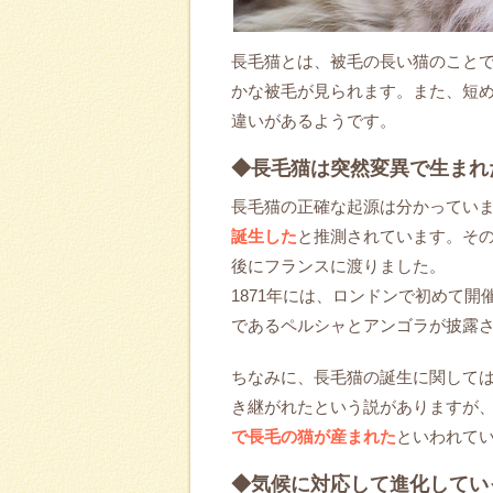
長毛猫とは、被毛の長い猫のこと
かな被毛が見られます。また、短
違いがあるようです。
◆長毛猫は突然変異で生まれ
長毛猫の正確な起源は分かってい
誕生した
と推測されています。その
後にフランスに渡りました。
1871年には、ロンドンで初めて
であるペルシャとアンゴラが披露
ちなみに、長毛猫の誕生に関して
き継がれたという説がありますが
で長毛の猫が産まれた
といわれて
◆気候に対応して進化してい