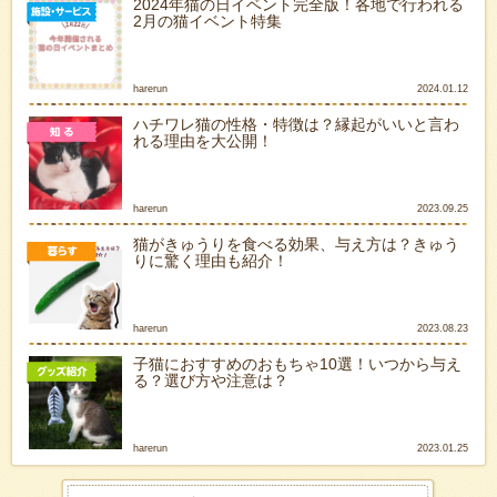
2024年猫の日イベント完全版！各地で行われる
2月の猫イベント特集
harerun
2024.01.12
ハチワレ猫の性格・特徴は？縁起がいいと言わ
れる理由を大公開！
harerun
2023.09.25
猫がきゅうりを食べる効果、与え方は？きゅう
りに驚く理由も紹介！
harerun
2023.08.23
子猫におすすめのおもちゃ10選！いつから与え
る？選び方や注意は？
harerun
2023.01.25