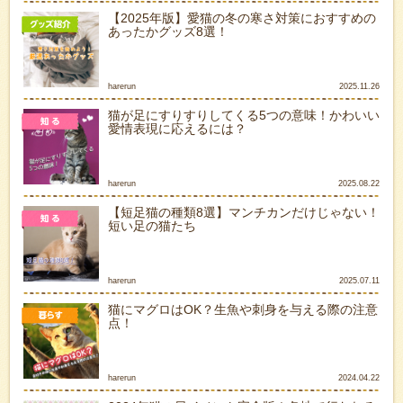
【2025年版】愛猫の冬の寒さ対策におすすめの
あったかグッズ8選！
harerun
2025.11.26
猫が足にすりすりしてくる5つの意味！かわいい
愛情表現に応えるには？
harerun
2025.08.22
【短足猫の種類8選】マンチカンだけじゃない！
短い足の猫たち
harerun
2025.07.11
猫にマグロはOK？生魚や刺身を与える際の注意
点！
harerun
2024.04.22