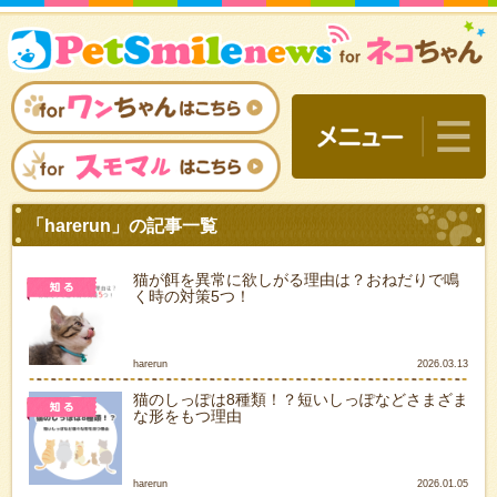
猫が餌を異常に欲しがる理由は？おねだりで鳴
く時の対策5つ！
harerun
2026.03.13
猫のしっぽは8種類！？短いしっぽなどさまざま
な形をもつ理由
「harerun」の記事一覧
harerun
2026.01.05