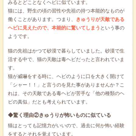
みるとどことなくヘビに似ています。
猫には、野生の頃の習性や先祖の持つ本能的なものが
働くことがあります。つまり、
きゅうりが天敵である
ヘビに見えたので、本能的に驚いてしまう
という事の
ようです。
猫の先祖はかつて砂漠で暮らしていました。砂漠で生
活する中で、猫の天敵は毒ヘビだったと言われていま
す。
猫が威嚇をする時に、ヘビのように口を大きく開けて
「シャー！！」と言うのを見た事がありませんか？こ
れは、その天敵である毒ヘビが苦手な「他の種類のヘ
ビの真似」だとも考えられています。
◆驚く理由②きゅうりが怖いものに似ている
猫はとっても記憶力がいいので、過去に何か怖い経験
をするとそれを覚えています。