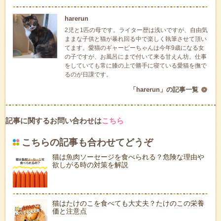
harerun
2児と1匹の母です。ライター歴は浅いですが、自由気
ままな子供と猫が暴れ回る中で楽しく執筆させて頂い
てます。愛猫のギャーピーちゃんは今年9歳になる女
の子ですが、お風呂にまで付いて来る甘えん坊。仕事
をしていても常に膝の上で勝手に寝ている愛猫を撫で
るのが日課です。
「harerun」の記事一覧
記事に関するお問い合わせは
こちら
こちらの記事も合わせてどうぞ
猫は魚肉ソーセージを食べられる？危険な理由や
欲しがる時の対策を解説
猫はたけのこを食べても大丈夫？たけのこの栄養
価と注意点