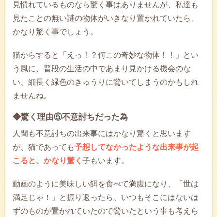
見慣れているものなら驚く事はありませんが、私達も
見たことの無い謎の物体がいきなり置かれていたら、
かなり驚く事でしょう。
猫からすると「えっ！？何この奇妙な物体！！」とい
う風に、普段の生活の中であまり見かける機会のな
い、細長く緑色のきゅうりに驚いてしまうのかもしれ
ませんね。
◆驚く理由⑤不意討ちだった為
人間も不意討ちの出来事にはかなり驚くと思います
が、猫であっても
予想してなかったような出来事が起
こると、かなり驚く
子もいます。
動画のように美味しい餌を食べて満腹になり、「世は
満足じゃ！」と振り返ったら、いつもそこにはないは
ずのものが置かれていたので驚いたという事も考えら