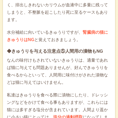
く、排出しきれないカリウムが血液中に多量に残って
しまうと、不整脈を起こしたり死に至るケースもあり
ます。
水分補給に向いているきゅうりですが、
腎臓病の猫に
きゅうりはNG
と覚えておきましょう。
◆きゅうりを与える注意点⑤人間用の漬物もNG
なんの味付けもされていないきゅうりは、適量であれ
ば猫に与えても問題ありませんが、好んできゅうりを
食べるからといって、人間用に味付けがされた漬物な
どは猫に与えてはいけません。
私達はきゅうりを食べる際に漬物にしたり、ドレッシ
ングなどをかけて食べる事もありますが、これらには
猫には多すぎる塩分が含まれています。人間より遥か
に小さい猫にとっては、
塩分の過剰摂取
になってしま