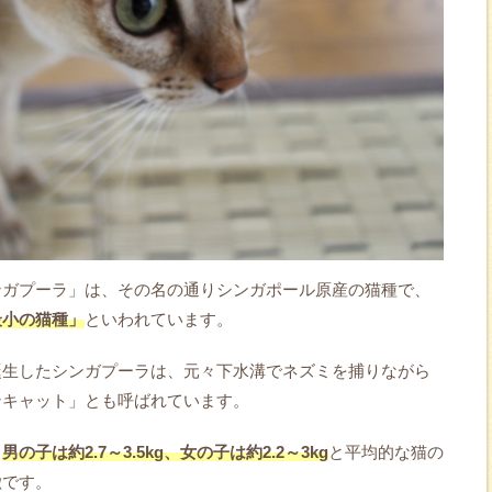
ンガプーラ」は、その名の通りシンガポール原産の猫種で、
最小の猫種」
といわれています。
誕生したシンガプーラは、元々下水溝でネズミを捕りながら
ンキャット」とも呼ばれています。
、
男の子は約2.7～3.5kg、女の子は約2.2～3kg
と平均的な猫の
徴です。