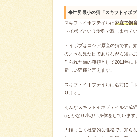
◆世界最小の猫「スキフトイボブ
スキフトイボブテイルは
家庭で飼
トイボブという愛称で親しまれて
トイボブはロシア原産の猫です。始
のような見た目でありながら短い尻
作られた猫の種類として2011年にドイツ
新しい猫種と言えます。
スキフトイボブテイルは名前に「
ります。
そんなスキフトイボブテイルの成
gとかなり小さい身体をしています
人懐っこく社交的な性格で、知ら