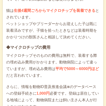
猫は
生後4週間ごろからマイクロチップを装着できる
と
されています。
ペットショップやブリーダーからお迎えした子は既に
装着済みですが、子猫を拾ったときなどは装着時期を
かかりつけの獣医さんと相談して決めてください。
◆マイクロチップの費用
マイクロチップそのものの費用は無料で、装着する際
の埋め込み費用がかかります。動物病院によって違っ
ていますが、埋め込み費用は
平均で5000～6000円ほど
だと言われています。
さらに、情報を動物ID普及推進会議
のデータベース
※
への登録手続きに
1,000円
必要です。登録は居住してい
る地域によって、動物病院または飼い主さん本人が行