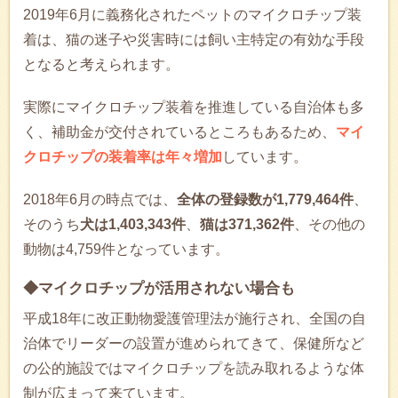
2019年6月に義務化されたペットのマイクロチップ装
着は、猫の迷子や災害時には飼い主特定の有効な手段
となると考えられます。
実際にマイクロチップ装着を推進している自治体も多
く、補助金が交付されているところもあるため、
マイ
クロチップの装着率は年々増加
しています。
2018年6月の時点では、
全体の登録数が1,779,464件
、
そのうち
犬は1,403,343件
、
猫は371,362件
、その他の
動物は4,759件となっています。
◆マイクロチップが活用されない場合も
平成18年に改正動物愛護管理法が施行され、全国の自
治体でリーダーの設置が進められてきて、保健所など
の公的施設ではマイクロチップを読み取れるような体
制が広まって来ています。