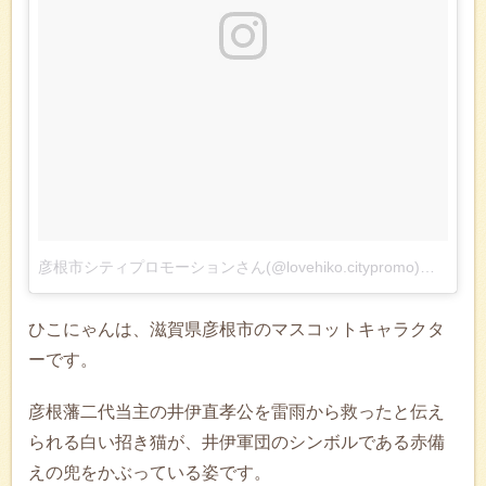
彦根市シティプロモーションさん(@lovehiko.citypromo)がシェアした投稿
ひこにゃんは、滋賀県彦根市のマスコットキャラクタ
ーです。
彦根藩二代当主の井伊直孝公を雷雨から救ったと伝え
られる白い招き猫が、井伊軍団のシンボルである赤備
えの兜をかぶっている姿です。