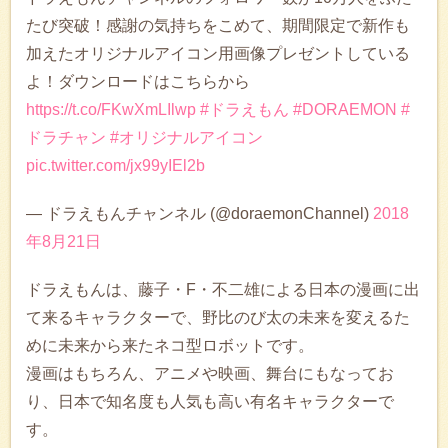
たび突破！感謝の気持ちをこめて、期間限定で新作も
加えたオリジナルアイコン用画像プレゼントしている
よ！ダウンロードはこちらから
https://t.co/FKwXmLIlwp
#ドラえもん
#DORAEMON
#
ドラチャン
#オリジナルアイコン
pic.twitter.com/jx99yIEl2b
— ドラえもんチャンネル (@doraemonChannel)
2018
年8月21日
ドラえもんは、藤子・F・不二雄による日本の漫画に出
て来るキャラクターで、野比のび太の未来を変えるた
めに未来から来たネコ型ロボットです。
漫画はもちろん、アニメや映画、舞台にもなってお
り、日本で知名度も人気も高い有名キャラクターで
す。