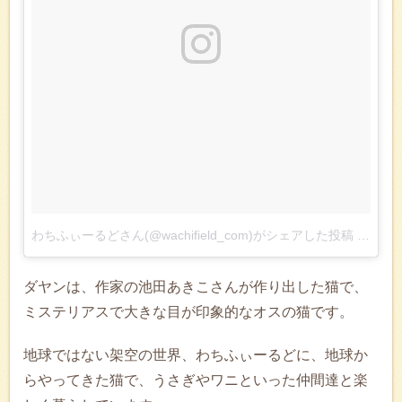
わちふぃーるどさん(@wachifield_com)がシェアした投稿
–
201
ダヤンは、作家の池田あきこさんが作り出した猫で、
ミステリアスで大きな目が印象的なオスの猫です。
地球ではない架空の世界、わちふぃーるどに、地球か
らやってきた猫で、うさぎやワニといった仲間達と楽