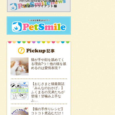
猫が手や顔を舐めてく
る理由7つ！他の猫を舐
めるのは愛情表現？
【おじさまと猫最新話
「みんなのおかげ」】
ふくまるの兄弟たちが
登場！甘噛み上手な
ふ…
【猫の手作りレシピ】
コトコト煮込むだけ！