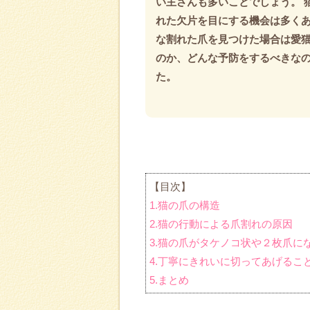
い主さんも多いことでしょう。 
れた欠片を目にする機会は多く
な割れた爪を見つけた場合は愛
のか、どんな予防をするべきな
た。
【目次】
1.猫の爪の構造
2.猫の行動による爪割れの原因
3.猫の爪がタケノコ状や２枚爪に
4.丁寧にきれいに切ってあげるこ
5.まとめ