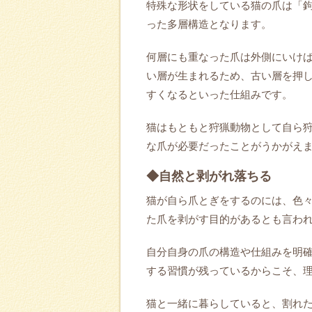
特殊な形状をしている猫の爪は「鉤
った多層構造となります。
何層にも重なった爪は外側にいけ
い層が生まれるため、古い層を押
すくなるといった仕組みです。
猫はもともと狩猟動物として自ら
な爪が必要だったことがうかがえ
◆自然と剥がれ落ちる
猫が自ら爪とぎをするのには、色
た爪を剥がす目的があるとも言わ
自分自身の爪の構造や仕組みを明
する習慣が残っているからこそ、
猫と一緒に暮らしていると、割れ