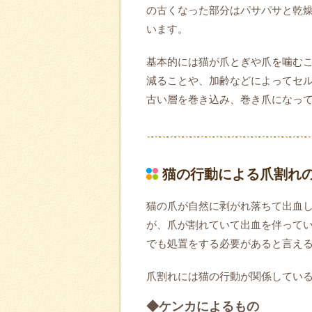
の古くなった部分はパサパサと乾
います。
基本的には猫が爪とぎや爪を噛む
減ることや、加齢などによってセ
古い層を巻き込み、巻き爪になっ
猫の行動による爪割れ
猫の爪が自然に剥がれ落ちて出血
が、爪が割れていて出血を伴って
でも処置をする必要があると言え
爪割れには猫の行動が関係してい
◆ケンカによるもの