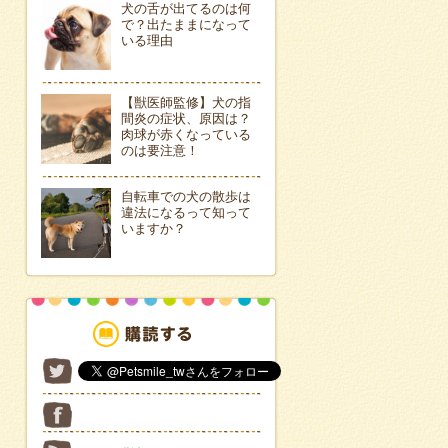
犬の舌が出てるのは何
で？出たままになって
いる理由
【獣医師監修】犬の指
間炎の症状、原因は？
肉球が赤くなっている
のは要注意！
自転車での犬の散歩は
違法になるって知って
いますか？