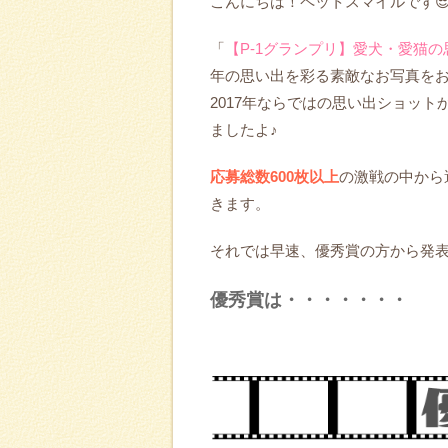
こんにちは！ペットスマイルです😎
「
【P-1グランプリ】愛犬・愛猫
年の思い出を彩る素敵なお写真を
2017年ならではの思い出ショッ
ましたよ♪
応募総数600枚以上
の激戦の中から
きます。
それでは早速、優秀賞の方から発
優秀賞は・・・・・・・