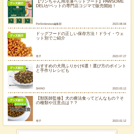
【ワンちゃん用冷凍ペットフード】PAWSOME
DELIがペットの専門店コジマで販売開始！
PetSmilenews編集部
2023.08.04
ドッグフードの正しい保存方法！ドライ・ウェ
ット別でご紹介
壱子
2023.07.27
おすすめの犬用ふりかけ6選！選び方のポイント
と手作りレシピも
SHINO
2023.03.12
【獣医師監修】犬の療法食ってどんなもの？そ
の種類や注意点は？？
壱子
2023.02.12