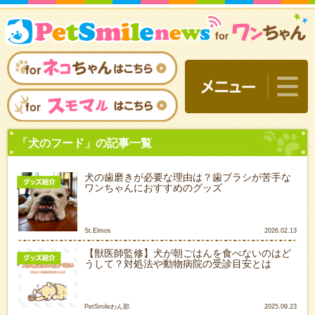
犬の歯磨きが必要な理由は？歯ブラシが苦手な
ワンちゃんにおすすめのグッズ
St.Elmos
2026.02.13
【獣医師監修】犬が朝ごはんを食べないのはど
うして？対処法や動物病院の受診目安とは
「犬のフード」の記事一覧
PetSmileわん部
2025.09.23