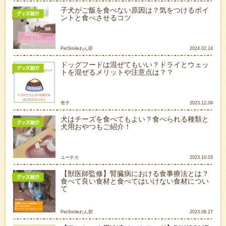
子犬がご飯を食べない原因は？気をつけるポイ
ントと食べさせるコツ
PetSmileわん部
2024.02.24
ドッグフードは混ぜてもいい？ドライとウェッ
トを混ぜるメリットや注意点は？？
壱子
2023.12.09
犬はチーズを食べてもよい？食べられる種類と
犬用おやつもご紹介！
ユーチカ
2023.10.03
【獣医師監修】腎臓病における食事療法とは？
食べて良い食材と食べてはいけない食材につい
て
PetSmileわん部
2023.08.27