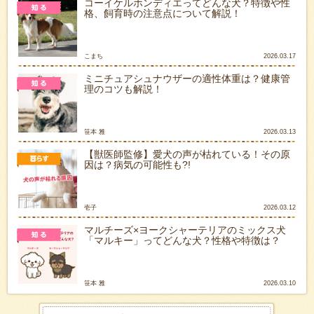
コーイケルホンディエってどんな犬？特徴や性
格、飼育時の注意点について解説！
こまち
2026.03.17
ミニチュアシュナウザーの適性体重は？健康管
理のコツも解説！
笹本 雅
2026.03.13
【獣医師監修】愛犬の声が枯れている！その原
因は？病気の可能性も?!
壱子
2026.03.12
マルチーズ×ヨークシャーテリアのミックス犬
「マルキー」ってどんな犬？性格や特徴は？
笹本 雅
2026.03.10