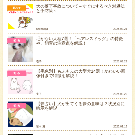
犬の落下事故について～すぐにするべき対処法
と予防策～
nekoninja
2026.03.24
毛がない犬種7選！「ヘアレスドッグ」の特徴
や、飼育の注意点を解説！
壱子
2026.03.23
【毛色別】もふもふの大型犬14選！かわいい画
像付きで特徴を解説！
壱子
2026.03.20
【夢占い】犬が出てくる夢の意味は？状況別に
暗示を解説
笹本 雅
2026.03.19