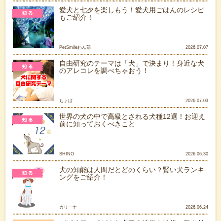
愛犬と七夕を楽しもう！愛犬用ごはんのレシピ
もご紹介！
PetSmileわん部
2026.07.07
自由研究のテーマは「犬」で決まり！身近な犬
のアレコレを調べちゃおう！
ちょば
2026.07.03
世界の犬の中で高級とされる犬種12選！お迎え
前に知っておくべきこと
SHINO
2026.06.30
犬の知能は人間だとどのくらい？賢い犬ランキ
ングをご紹介！
カリーナ
2026.06.24