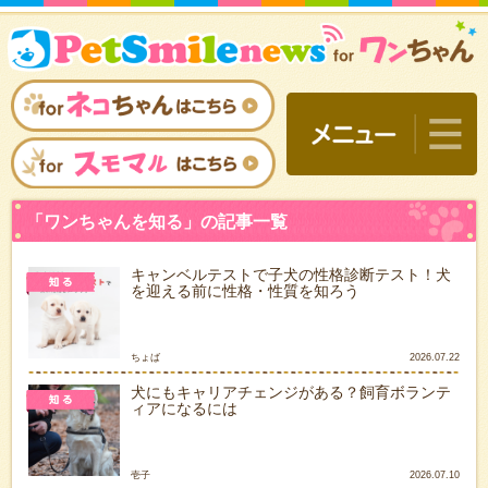
キャンベルテストで子犬の性格診断テスト！犬
を迎える前に性格・性質を知ろう
ちょば
2026.07.22
犬にもキャリアチェンジがある？飼育ボランテ
ィアになるには
「ワンちゃんを知る」の記
壱子
2026.07.10