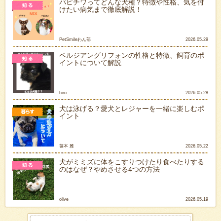
パピチワってどんな犬種？特徴や性格、気を付
けたい病気まで徹底解説！
PetSmileわん部
2026.05.29
ベルジアングリフォンの性格と特徴、飼育のポ
イントについて解説
hiro
2026.05.28
犬は泳げる？愛犬とレジャーを一緒に楽しむポ
イント
笹本 雅
2026.05.22
犬がミミズに体をこすりつけたり食べたりする
のはなぜ？やめさせる4つの方法
olive
2026.05.19