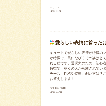
カリーナ
2016.11.03
愛らしい表情に首った
キュートで愛らしい表情が特徴の
が特徴で、風になびくその姿はと
れる程です。愛玩犬のため、初心
特徴で、多くの人から愛されてい
チーズ、性格や特徴、飼い方は？
お答えします！
malulani-o610
2016.11.01