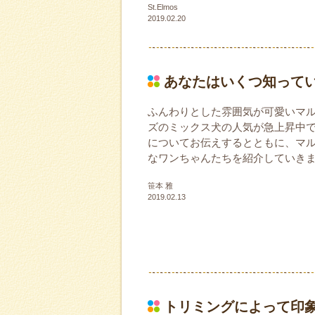
St.Elmos
2019.02.20
あなたはいくつ知って
ふんわりとした雰囲気が可愛いマル
ズのミックス犬の人気が急上昇中で
についてお伝えするとともに、マ
なワンちゃんたちを紹介していき
笹本 雅
2019.02.13
トリミングによって印