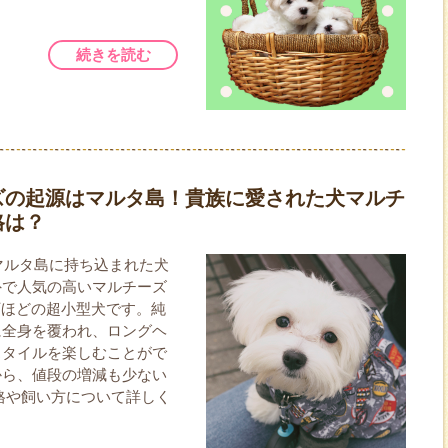
続きを読む
ズの起源はマルタ島！貴族に愛された犬マルチ
格は？
にマルタ島に持ち込まれた犬
外で人気の高いマルチーズ
g以下ほどの超小型犬です。純
に全身を覆われ、ロングヘ
スタイルを楽しむことがで
から、値段の増減も少ない
格や飼い方について詳しく