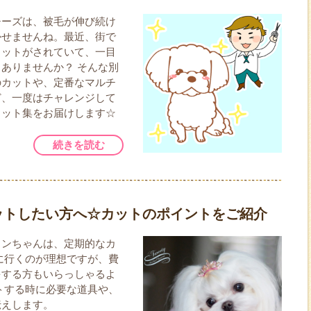
チーズは、被毛が伸び続け
かせませんね。最近、街で
カットがされていて、一目
ありませんか？ そんな別
のカットや、定番なマルチ
ど、一度はチャレンジして
カット集をお届けします☆
続きを読む
ットしたい方へ☆カットのポイントをご紹介
ワンちゃんは、定期的なカ
に行くのが理想ですが、費
をする方もいらっしゃるよ
トする時に必要な道具や、
伝えします。