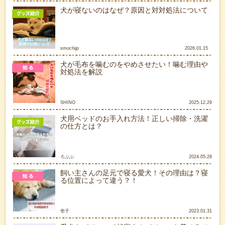
犬が寝ないのはなぜ？原因と対対処法について
smochijp
2026.01.15
犬が毛布を噛むのをやめさせたい！噛む理由や
対処法を解説
SHINO
2025.12.29
犬用ベッドのお手入れ方法！正しい掃除・洗濯
の仕方とは？
ろぷぷ
2024.05.28
飼い主さんの足元で寝る愛犬！その理由は？寝
る位置によって違う？！
壱子
2023.01.31