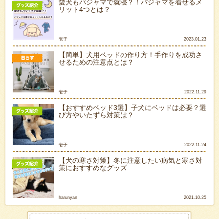
愛犬もパジャマで就寝？！パジャマを着せるメ
リット4つとは？
壱子
2023.01.23
【簡単】犬用ベッドの作り方！手作りを成功さ
せるための注意点とは？
壱子
2022.11.29
【おすすめベッド3選】子犬にベッドは必要？選
び方やいたずら対策は？
壱子
2022.11.24
【犬の寒さ対策】冬に注意したい病気と寒さ対
策におすすめなグッズ
harunyan
2021.10.25