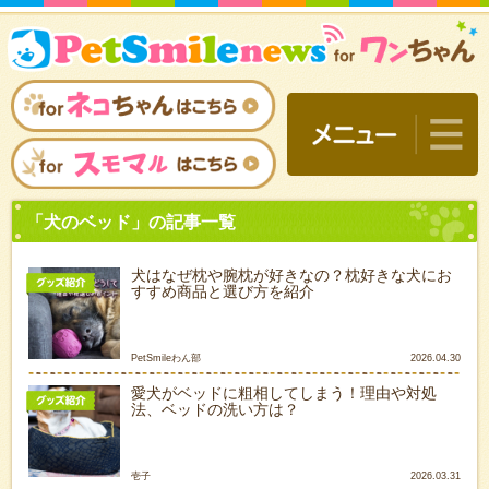
犬はなぜ枕や腕枕が好きなの？枕好きな犬にお
すすめ商品と選び方を紹介
PetSmileわん部
2026.04.30
愛犬がベッドに粗相してしまう！理由や対処
法、ベッドの洗い方は？
「犬のベッド」の記事一覧
壱子
2026.03.31