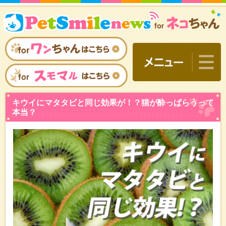
キウイにマタタビと同じ効
本当？