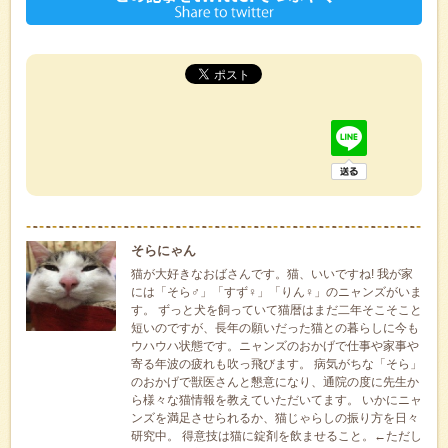
そらにゃん
猫が大好きなおばさんです。猫、いいですね! 我が家
には「そら♂」「すず♀」「りん♀」のニャンズがいま
す。 ずっと犬を飼っていて猫暦はまだ二年そこそこと
短いのですが、長年の願いだった猫との暮らしに今も
ウハウハ状態です。ニャンズのおかげで仕事や家事や
寄る年波の疲れも吹っ飛びます。 病気がちな「そら」
のおかげで獣医さんと懇意になり、通院の度に先生か
ら様々な猫情報を教えていただいてます。 いかにニャ
ンズを満足させられるか、猫じゃらしの振り方を日々
研究中。 得意技は猫に錠剤を飲ませること。←ただし