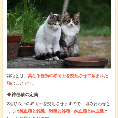
雑種とは、
異なる種類の猫同士を交配させて産まれた
猫
のことです。
◆雑種猫の定義
2種類以上の猫同士を交配させますので、組み合わせと
しては
純血種と雑種
、
雑種と雑種
、
純血種と純血種
と