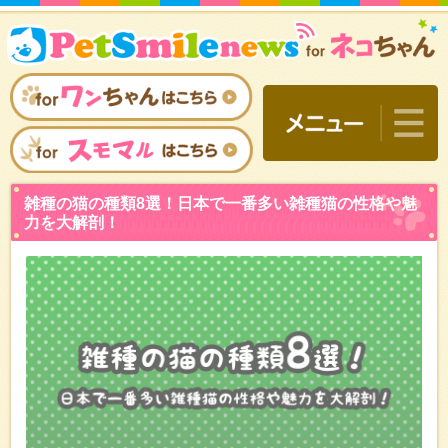
雑種の猫の種類8選！日本
力を大解剖！