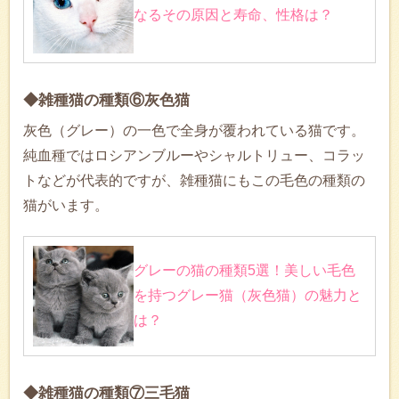
なるその原因と寿命、性格は？
◆雑種猫の種類⑥灰色猫
灰色（グレー）の一色で全身が覆われている猫です。
純血種ではロシアンブルーやシャルトリュー、コラッ
トなどが代表的ですが、雑種猫にもこの毛色の種類の
猫がいます。
グレーの猫の種類5選！美しい毛色
を持つグレー猫（灰色猫）の魅力と
は？
◆雑種猫の種類⑦三毛猫