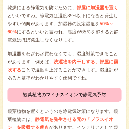
乾燥による静電気を防ぐために、
部屋に加湿器を置く
といいですね。静電気は湿度35%以下になると発生し
やすい傾向があります。加湿器の設定湿度を
50%～
60%
にするといいと言われ、湿度が65％を超えると静
電気はほぼ発生しなくなります。
加湿器をわざわざ買わなくても、湿度対策できること
があります。例えば、
洗濯物を内干しする、部屋に霧
吹する
ことで湿度を上げることができます。湿度計が
あると基準がわかりやすく便利ですね。
観葉植物のマイナスイオンで静電気予防
観葉植物を置くというのも静電気対策になります。観
葉植物には、
静電気を発生させる元の「プラスイオ
ン」を吸収する働き
があります。インテリアとして観