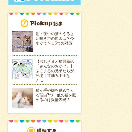
朝・夜中の猫のうるさ
い鳴き声の原因は？今
すぐできる5つの対策！
【おじさまと猫最新話
「みんなのおかげ」】
ふくまるの兄弟たちが
登場！甘噛み上手な
ふ…
猫が手や顔を舐めてく
る理由7つ！他の猫を舐
めるのは愛情表現？