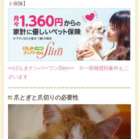
ト保険】
>>げんきナンバーワンSlim<< ※一部補償対象外もご
ざいます
爪とぎと爪切りの必要性