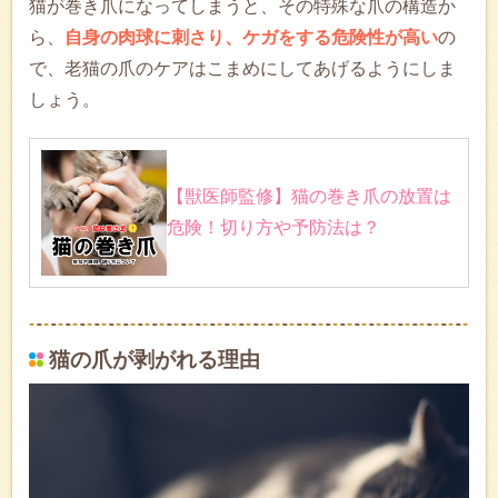
猫が巻き爪になってしまうと、その特殊な爪の構造か
ら、
自身の肉球に刺さり、ケガをする危険性が高い
の
で、老猫の爪のケアはこまめにしてあげるようにしま
しょう。
【獣医師監修】猫の巻き爪の放置は
危険！切り方や予防法は？
猫の爪が剥がれる理由